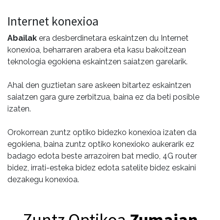
Internet konexioa
Abailak
era desberdinetara eskaintzen du Internet
konexioa, beharraren arabera eta kasu bakoitzean
teknologia egokiena eskaintzen saiatzen garelarik.
Ahal den guztietan sare askeen bitartez eskaintzen
saiatzen gara gure zerbitzua, baina ez da beti posible
izaten.
Orokorrean zuntz optiko bidezko konexioa izaten da
egokiena, baina zuntz optiko konexioko aukerarik ez
badago edota beste arrazoiren bat medio, 4G router
bidez, irrati-esteka bidez edota satelite bidez eskaini
dezakegu konexioa.
Zuntz Optikoa
Zumaian